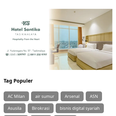
Tag Populer
AC Milan
air sumur
Arsenal
ASN
Asusila
Birokrasi
bisnis digital syariah