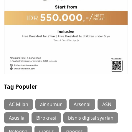
Tag Populer
AC Milan
air sumur
Arsenal
ASN
Asusila
Birokrasi
bisnis digital syariah
Bologna
Ciamis
cipedes