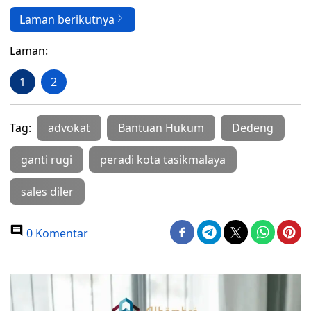
Laman berikutnya
Laman:
1
2
Tag:
advokat
Bantuan Hukum
Dedeng
ganti rugi
peradi kota tasikmalaya
sales diler
0 Komentar