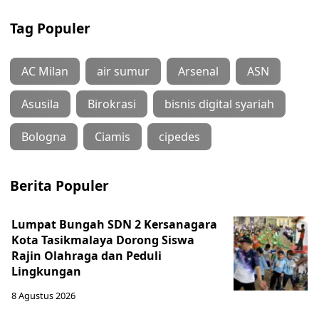
Tag Populer
AC Milan
air sumur
Arsenal
ASN
Asusila
Birokrasi
bisnis digital syariah
Bologna
Ciamis
cipedes
Berita Populer
Lumpat Bungah SDN 2 Kersanagara
Kota Tasikmalaya Dorong Siswa
Rajin Olahraga dan Peduli
Lingkungan
8 Agustus 2026