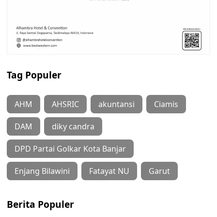
Tag Populer
AHM
AHSRIC
akuntansi
Ciamis
DAM
diky candra
DPD Partai Golkar Kota Banjar
Enjang Bilawini
Fatayat NU
Garut
Berita Populer