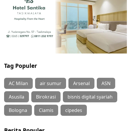
Tag Populer
AC Milan
air sumur
Arsenal
ASN
Asusila
Birokrasi
bisnis digital syariah
Bologna
Ciamis
cipedes
Berita Populer