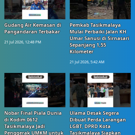
Gudang Air Kemasan di
Pemkab Tasikmalaya
Pangandaran Terbakar
Mulai Perbaiki Jalan KH
Umar Sanusi di Sirnasari
21 Jul 2026, 12:48 PM
Sepanjang 1,55
Kilometer
21 Jul 2026, 5:42 AM
Nobar Final Piala Dunia
Ulama Desak Segera
di Kodim 0612
Dibuat Perda Larangan
Tasikmalaya Jadi
LGBT, DPRD Kota
Penggerak UMKM untuk
Tasikmalaya Siapkan