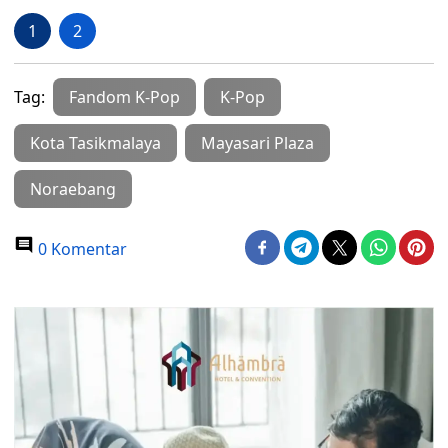
1
2
Tag:
Fandom K-Pop
K-Pop
Kota Tasikmalaya
Mayasari Plaza
Noraebang
0 Komentar