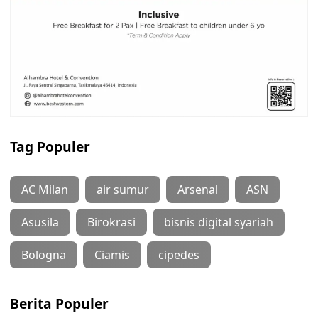
Tag Populer
AC Milan
air sumur
Arsenal
ASN
Asusila
Birokrasi
bisnis digital syariah
Bologna
Ciamis
cipedes
Berita Populer