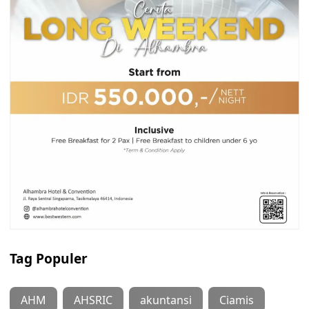
Tag Populer
AHM
AHSRIC
akuntansi
Ciamis