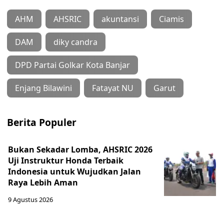
AHM
AHSRIC
akuntansi
Ciamis
DAM
diky candra
DPD Partai Golkar Kota Banjar
Enjang Bilawini
Fatayat NU
Garut
Berita Populer
Bukan Sekadar Lomba, AHSRIC 2026
Uji Instruktur Honda Terbaik
Indonesia untuk Wujudkan Jalan
Raya Lebih Aman
9 Agustus 2026