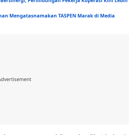
rsinergi, Perlindungan Pekerja Koperasi Kini Lebih
unan Mengatasnamakan TASPEN Marak di Media