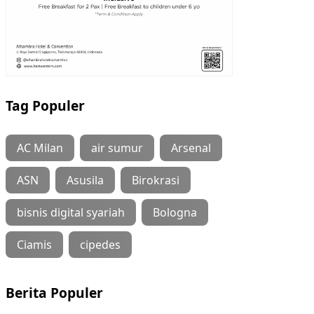
Tag Populer
AC Milan
air sumur
Arsenal
ASN
Asusila
Birokrasi
bisnis digital syariah
Bologna
Ciamis
cipedes
Berita Populer