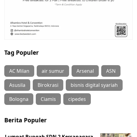
Tag Populer
AC Milan
air sumur
Arsenal
ASN
Asusila
Birokrasi
bisnis digital syariah
Bologna
Ciamis
cipedes
Berita Populer
Lumpat Bungah SDN 2 Kersanagara