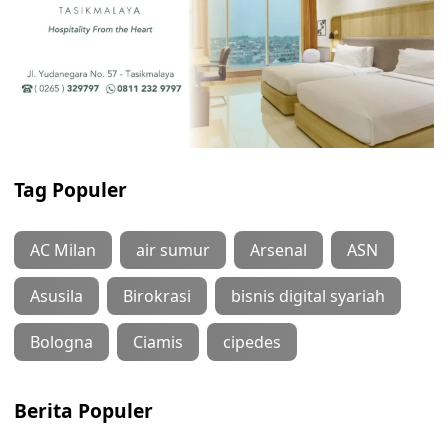
Tag Populer
AC Milan
air sumur
Arsenal
ASN
Asusila
Birokrasi
bisnis digital syariah
Bologna
Ciamis
cipedes
Berita Populer