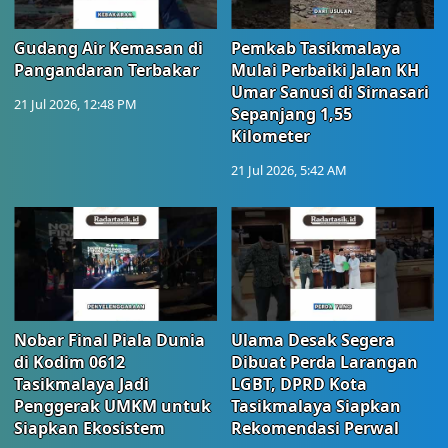
Gudang Air Kemasan di
Pemkab Tasikmalaya
Pangandaran Terbakar
Mulai Perbaiki Jalan KH
Umar Sanusi di Sirnasari
21 Jul 2026, 12:48 PM
Sepanjang 1,55
Kilometer
21 Jul 2026, 5:42 AM
Nobar Final Piala Dunia
Ulama Desak Segera
di Kodim 0612
Dibuat Perda Larangan
Tasikmalaya Jadi
LGBT, DPRD Kota
Penggerak UMKM untuk
Tasikmalaya Siapkan
Siapkan Ekosistem
Rekomendasi Perwal