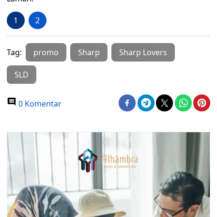
1
2
Tag:
promo
Sharp
Sharp Lovers
SLD
0 Komentar