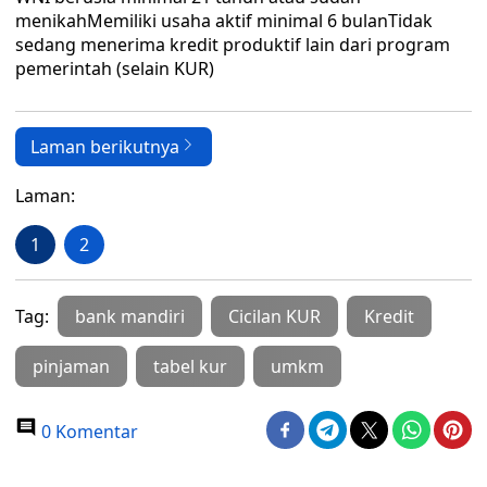
menikahMemiliki usaha aktif minimal 6 bulanTidak
sedang menerima kredit produktif lain dari program
pemerintah (selain KUR)
Laman berikutnya
Laman:
1
2
Tag:
bank mandiri
Cicilan KUR
Kredit
pinjaman
tabel kur
umkm
0 Komentar