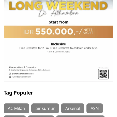
Tag Populer
AC Milan
air sumur
Arsenal
ASN