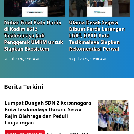
Nobar Final Piala Dunia
Ulama Desak Segera
di Kodim 0612
Dibuat Perda Larangan
Tasikmalaya Jadi
LGBT, DPRD Kota
Penggerak UMKM untuk
Tasikmalaya Siapkan
Siapkan Ekosistem
Rekomendasi Perwal
20 Jul 2026, 1:41 AM
17 Jul 2026, 10:48 AM
Berita Terkini
Lumpat Bungah SDN 2 Kersanagara
Kota Tasikmalaya Dorong Siswa
Rajin Olahraga dan Peduli
Lingkungan