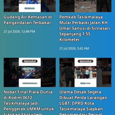
Gudang Air Kemasan di
Pemkab Tasikmalaya
Pangandaran Terbakar
Mulai Perbaiki Jalan KH
Umar Sanusi di Sirnasari
21 Jul 2026, 12:48 PM
Sepanjang 1,55
Kilometer
21 Jul 2026, 5:42 AM
Nobar Final Piala Dunia
Ulama Desak Segera
di Kodim 0612
Dibuat Perda Larangan
Tasikmalaya Jadi
LGBT, DPRD Kota
Penggerak UMKM untuk
Tasikmalaya Siapkan
Siapkan Ekosistem
Rekomendasi Perwal