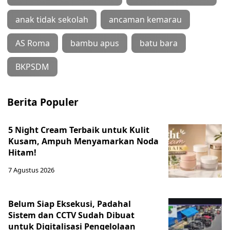
anak tidak sekolah
ancaman kemarau
AS Roma
bambu apus
batu bara
BKPSDM
Berita Populer
5 Night Cream Terbaik untuk Kulit
Kusam, Ampuh Menyamarkan Noda
Hitam!
7 Agustus 2026
Belum Siap Eksekusi, Padahal
Sistem dan CCTV Sudah Dibuat
untuk Digitalisasi Pengelolaan