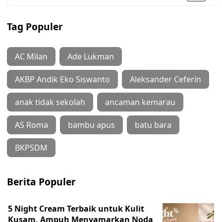
Tag Populer
AC Milan
Ade Lukman
AKBP Andik Eko Siswanto
Aleksander Ceferin
anak tidak sekolah
ancaman kemarau
AS Roma
bambu apus
batu bara
BKPSDM
Berita Populer
5 Night Cream Terbaik untuk Kulit
Kusam, Ampuh Menyamarkan Noda