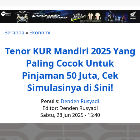
Beranda
»
Ekonomi
Tenor KUR Mandiri 2025 Yang
Paling Cocok Untuk
Pinjaman 50 Juta, Cek
Simulasinya di Sini!
Penulis:
Denden Rusyadi
Editor: Denden Rusyadi
Sabtu, 28 Jun 2025 - 15:40