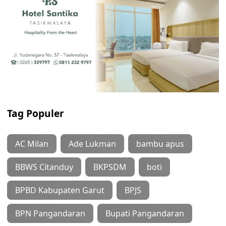
Tag Populer
AC Milan
Ade Lukman
bambu apus
BBWS Citanduy
BKPSDM
boti
BPBD Kabupaten Garut
BPJS
BPN Pangandaran
Bupati Pangandaran