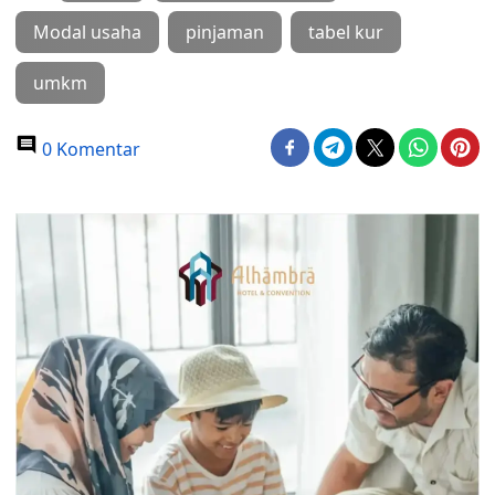
Modal usaha
pinjaman
tabel kur
umkm
0 Komentar