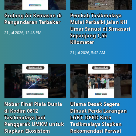
Gudang Air Kemasan di
Pemkab Tasikmalaya
Pangandaran Terbakar
Mulai Perbaiki Jalan KH
Umar Sanusi di Sirnasari
21 Jul 2026, 12:48 PM
Sepanjang 1,55
Kilometer
21 Jul 2026, 5:42 AM
Nobar Final Piala Dunia
Ulama Desak Segera
di Kodim 0612
Dibuat Perda Larangan
Tasikmalaya Jadi
LGBT, DPRD Kota
Penggerak UMKM untuk
Tasikmalaya Siapkan
Siapkan Ekosistem
Rekomendasi Perwal