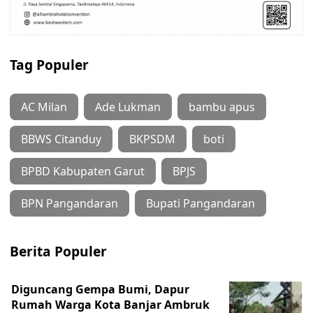
Tag Populer
AC Milan
Ade Lukman
bambu apus
BBWS Citanduy
BKPSDM
boti
BPBD Kabupaten Garut
BPJS
BPN Pangandaran
Bupati Pangandaran
Berita Populer
Diguncang Gempa Bumi, Dapur
Rumah Warga Kota Banjar Ambruk