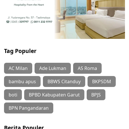
Tag Populer
AC Milan
Ade Lukman
AS Roma
bambu apus
BBWS Citanduy
BKPSDM
boti
BPBD Kabupaten Garut
BPJS
BPN Pangandaran
Berita Populer