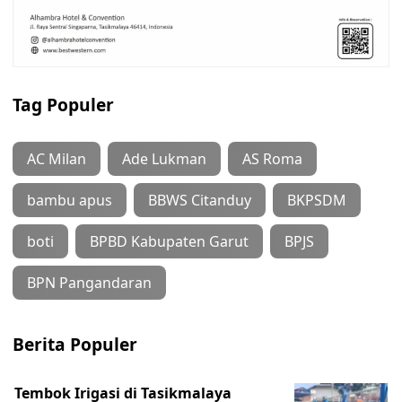
Tag Populer
AC Milan
Ade Lukman
AS Roma
bambu apus
BBWS Citanduy
BKPSDM
boti
BPBD Kabupaten Garut
BPJS
BPN Pangandaran
Berita Populer
Tembok Irigasi di Tasikmalaya