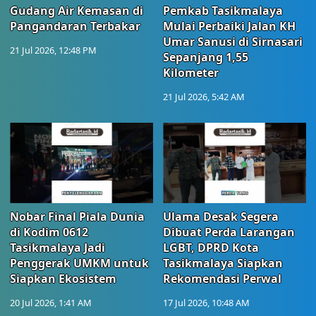
Gudang Air Kemasan di
Pemkab Tasikmalaya
Pangandaran Terbakar
Mulai Perbaiki Jalan KH
Umar Sanusi di Sirnasari
21 Jul 2026, 12:48 PM
Sepanjang 1,55
Kilometer
21 Jul 2026, 5:42 AM
Nobar Final Piala Dunia
Ulama Desak Segera
di Kodim 0612
Dibuat Perda Larangan
Tasikmalaya Jadi
LGBT, DPRD Kota
Penggerak UMKM untuk
Tasikmalaya Siapkan
Siapkan Ekosistem
Rekomendasi Perwal
20 Jul 2026, 1:41 AM
17 Jul 2026, 10:48 AM