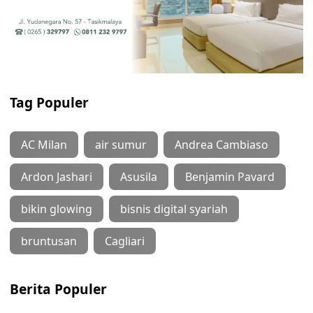
Tag Populer
AC Milan
air sumur
Andrea Cambiaso
Ardon Jashari
Asusila
Benjamin Pavard
bikin glowing
bisnis digital syariah
bruntusan
Cagliari
Berita Populer