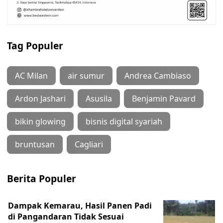
Tag Populer
AC Milan
air sumur
Andrea Cambiaso
Ardon Jashari
Asusila
Benjamin Pavard
bikin glowing
bisnis digital syariah
bruntusan
Cagliari
Berita Populer
Dampak Kemarau, Hasil Panen Padi
di Pangandaran Tidak Sesuai