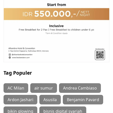
Tag Populer
AC Milan
air sumur
Andrea Cambiaso
Ardon Jashari
Asusila
Benjamin Pavard
bikin glowing
bisnis digital syariah