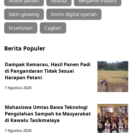
Ardon Jashari
Asusila
Benjamin Pavard
bikin glowing
bisnis digital syariah
bruntusan
Cagliari
Berita Populer
Dampak Kemarau, Hasil Panen Padi
di Pangandaran Tidak Sesuai
Harapan Petani
7 Agustus 2026
Mahasiswa Umtas Bawa Teknologi
Pengolahan Sampah ke Masyarakat
di Kawalu Tasikmalaya
7 Agustus 2026