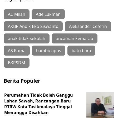
AC Milan
Ade Lukman
AKBP Andik Eko Siswanto
Aleksander Ceferin
anak tidak sekolah
ancaman kemarau
AS Roma
bambu apus
batu bara
BKPSDM
Berita Populer
Perumahan Tidak Boleh Ganggu
Lahan Sawah, Rancangan Baru
RTRW Kota Tasikmalaya Tinggal
Menunggu Disahkan