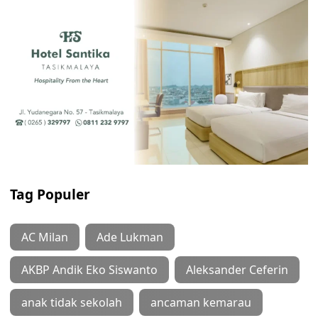
Tag Populer
AC Milan
Ade Lukman
AKBP Andik Eko Siswanto
Aleksander Ceferin
anak tidak sekolah
ancaman kemarau