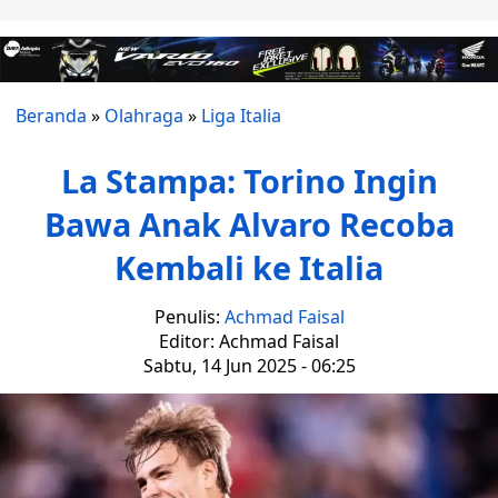
Beranda
»
Olahraga
»
Liga Italia
La Stampa: Torino Ingin
Bawa Anak Alvaro Recoba
Kembali ke Italia
Penulis:
Achmad Faisal
Editor: Achmad Faisal
Sabtu, 14 Jun 2025 - 06:25