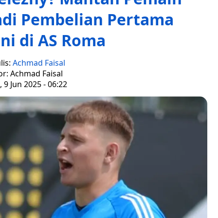
adi Pembelian Pertama
ni di AS Roma
lis:
Achmad Faisal
or: Achmad Faisal
, 9 Jun 2025 - 06:22