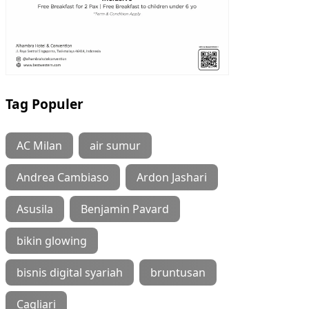
Tag Populer
AC Milan
air sumur
Andrea Cambiaso
Ardon Jashari
Asusila
Benjamin Pavard
bikin glowing
bisnis digital syariah
bruntusan
Cagliari