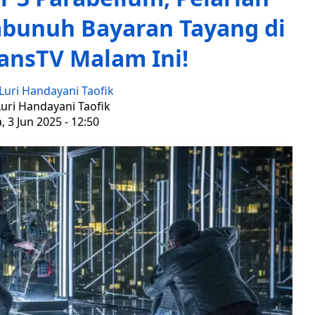
bunuh Bayaran Tayang di
ansTV Malam Ini!
Luri Handayani Taofik
Luri Handayani Taofik
, 3 Jun 2025 - 12:50