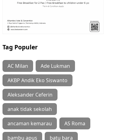
Tag Populer
AC Milan
Ade Lukman
AKBP Andik Eko Siswanto
Aleksander Ceferin
anak tidak sekolah
ancaman kemarau
AS Roma
bambu apus
batu bara