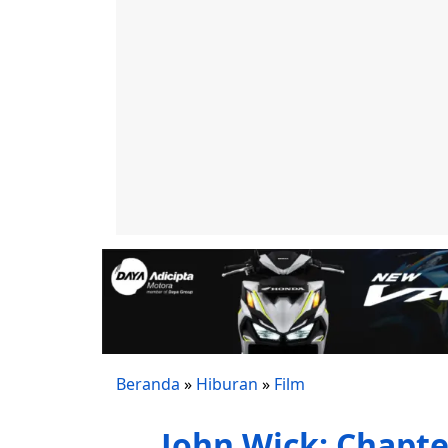
Beranda
»
Hiburan
»
Film
John Wick: Chapte