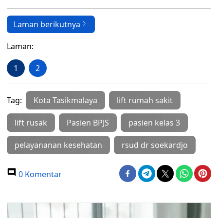
Laman berikutnya
Laman:
1
2
Tag:
Kota Tasikmalaya
lift rumah sakit
lift rusak
Pasien BPJS
pasien kelas 3
pelayananan kesehatan
rsud dr soekardjo
0 Komentar