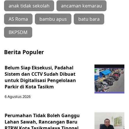
anak tidak sekolah
ancaman kemarau
AS Roma
bambu apus
batu bara
BKPSDM
Berita Populer
Belum Siap Eksekusi, Padahal
Sistem dan CCTV Sudah Dibuat
untuk Digitalisasi Pengelolaan
Parkir di Kota Tasikm
6 Agustus 2026
Perumahan Tidak Boleh Ganggu
Lahan Sawah, Rancangan Baru
RTRW Kota Tasikmalaya Tinggal