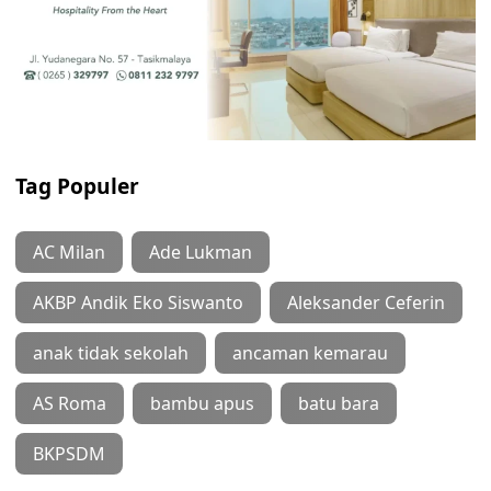
Tag Populer
AC Milan
Ade Lukman
AKBP Andik Eko Siswanto
Aleksander Ceferin
anak tidak sekolah
ancaman kemarau
AS Roma
bambu apus
batu bara
BKPSDM