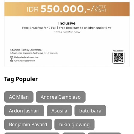
Tag Populer
AC Milan
Andrea Cambiaso
Ardon Jashari
Asusila
batu bara
Benjamin Pavard
bikin glowing