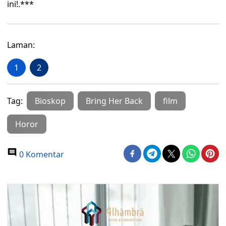
ini!.***
Laman:
1
2
Tag:
Bioskop
Bring Her Back
film
Horor
0 Komentar