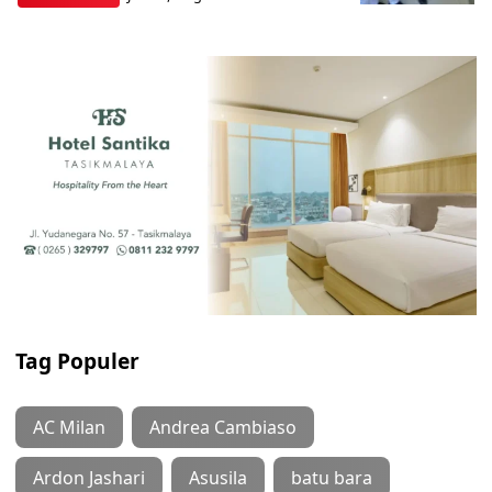
Tag Populer
AC Milan
Andrea Cambiaso
Ardon Jashari
Asusila
batu bara