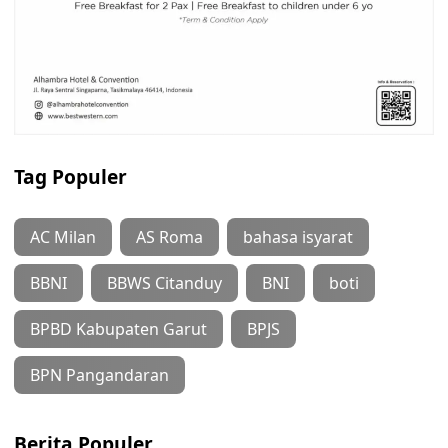
Tag Populer
AC Milan
AS Roma
bahasa isyarat
BBNI
BBWS Citanduy
BNI
boti
BPBD Kabupaten Garut
BPJS
BPN Pangandaran
Berita Populer