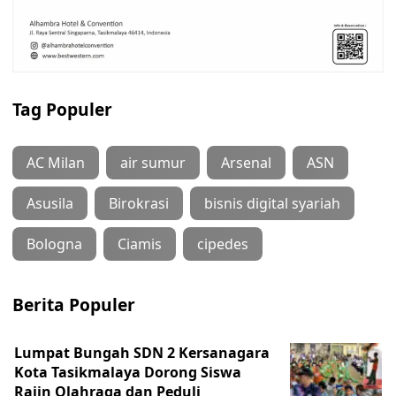
Tag Populer
AC Milan
air sumur
Arsenal
ASN
Asusila
Birokrasi
bisnis digital syariah
Bologna
Ciamis
cipedes
Berita Populer
Lumpat Bungah SDN 2 Kersanagara
Kota Tasikmalaya Dorong Siswa
Rajin Olahraga dan Peduli