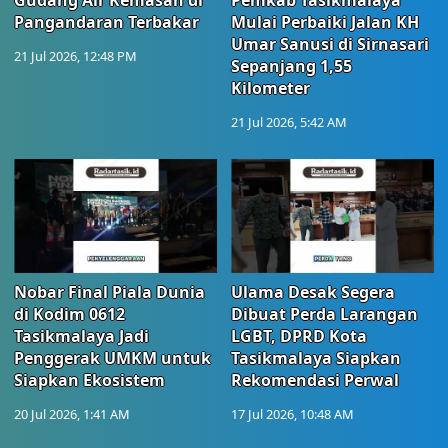
Gudang Air Kemasan di
Pemkab Tasikmalaya
Pangandaran Terbakar
Mulai Perbaiki Jalan KH
Umar Sanusi di Sirnasari
21 Jul 2026, 12:48 PM
Sepanjang 1,55
Kilometer
21 Jul 2026, 5:42 AM
Nobar Final Piala Dunia
Ulama Desak Segera
di Kodim 0612
Dibuat Perda Larangan
Tasikmalaya Jadi
LGBT, DPRD Kota
Penggerak UMKM untuk
Tasikmalaya Siapkan
Siapkan Ekosistem
Rekomendasi Perwal
20 Jul 2026, 1:41 AM
17 Jul 2026, 10:48 AM