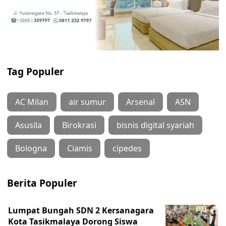
Tag Populer
AC Milan
air sumur
Arsenal
ASN
Asusila
Birokrasi
bisnis digital syariah
Bologna
Ciamis
cipedes
Berita Populer
Lumpat Bungah SDN 2 Kersanagara
Kota Tasikmalaya Dorong Siswa