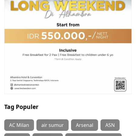
Tag Populer
AC Milan
air sumur
Arsenal
ASN