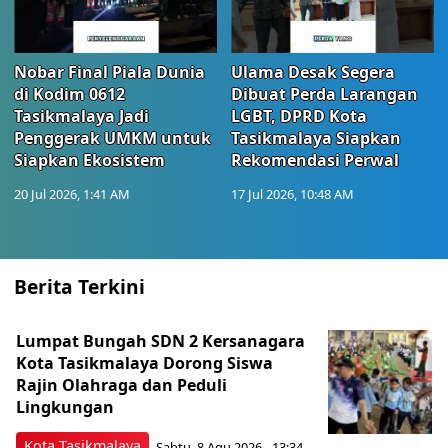
Nobar Final Piala Dunia
Ulama Desak Segera
di Kodim 0612
Dibuat Perda Larangan
Tasikmalaya Jadi
LGBT, DPRD Kota
Penggerak UMKM untuk
Tasikmalaya Siapkan
Siapkan Ekosistem
Rekomendasi Perwal
20 Jul 2026, 1:41 AM
17 Jul 2026, 10:48 AM
Berita Terkini
Lumpat Bungah SDN 2 Kersanagara
Kota Tasikmalaya Dorong Siswa
Rajin Olahraga dan Peduli
Lingkungan
Kota Tasikmalaya
Sabtu, 8 Agu 2026 - 13:34