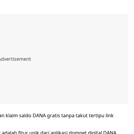
an klaim saldo DANA gratis tanpa takut tertipu link
dalah fitur unik dari aplikasi dompet digital DANA.