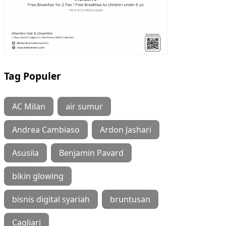
Tag Populer
AC Milan
air sumur
Andrea Cambiaso
Ardon Jashari
Asusila
Benjamin Pavard
bikin glowing
bisnis digital syariah
bruntusan
Cagliari