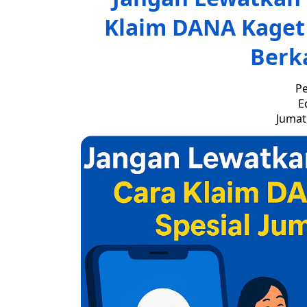
Klaim DANA Kaget 
Berk
Pe
E
Jumat,