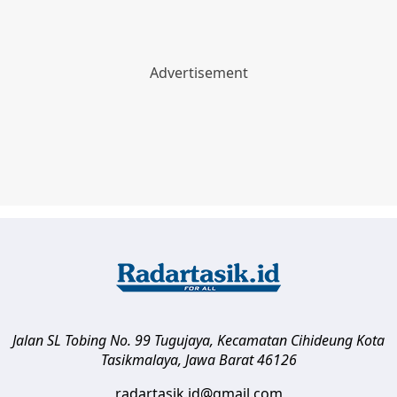
Jalan SL Tobing No. 99 Tugujaya, Kecamatan Cihideung
Kota
Tasikmalaya
,
Jawa Barat
46126
radartasik.id@gmail.com