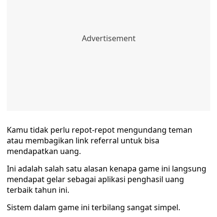
Kamu tidak perlu repot-repot mengundang teman
atau membagikan link referral untuk bisa
mendapatkan uang.
Ini adalah salah satu alasan kenapa game ini langsung
mendapat gelar sebagai aplikasi penghasil uang
terbaik tahun ini.
Sistem dalam game ini terbilang sangat simpel.