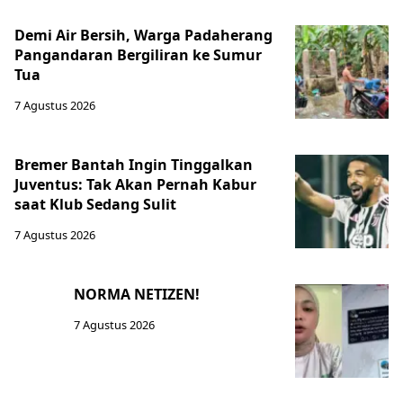
Demi Air Bersih, Warga Padaherang
Pangandaran Bergiliran ke Sumur
Tua
7 Agustus 2026
Bremer Bantah Ingin Tinggalkan
Juventus: Tak Akan Pernah Kabur
saat Klub Sedang Sulit
7 Agustus 2026
NORMA NETIZEN!
7 Agustus 2026