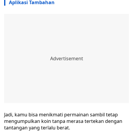
Aplikasi Tambahan
Jadi, kamu bisa menikmati permainan sambil tetap
mengumpulkan koin tanpa merasa tertekan dengan
tantangan yang terlalu berat.