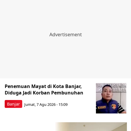
Penemuan Mayat di Kota Banjar,
Diduga Jadi Korban Pembunuhan
Banjar
Jumat, 7 Agu 2026 - 15:09