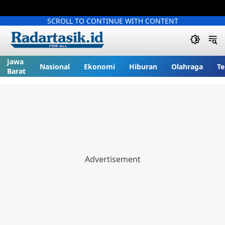
SCROLL TO CONTINUE WITH CONTENT
Jawa
Nasional
Ekonomi
Hiburan
Olahraga
Te
Barat