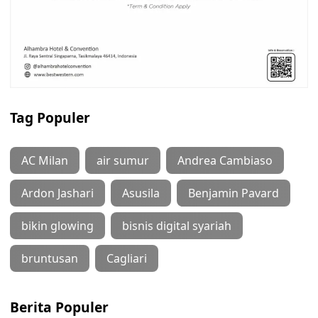
Tag Populer
AC Milan
air sumur
Andrea Cambiaso
Ardon Jashari
Asusila
Benjamin Pavard
bikin glowing
bisnis digital syariah
bruntusan
Cagliari
Berita Populer