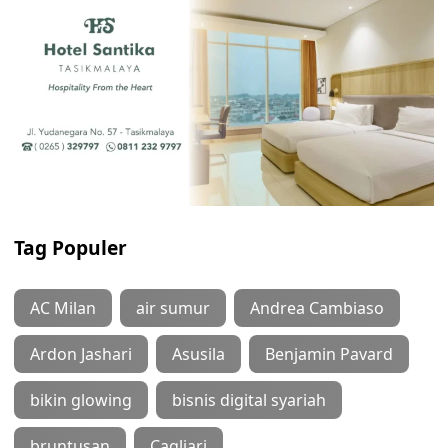
Tag Populer
AC Milan
air sumur
Andrea Cambiaso
Ardon Jashari
Asusila
Benjamin Pavard
bikin glowing
bisnis digital syariah
bruntusan
Cagliari