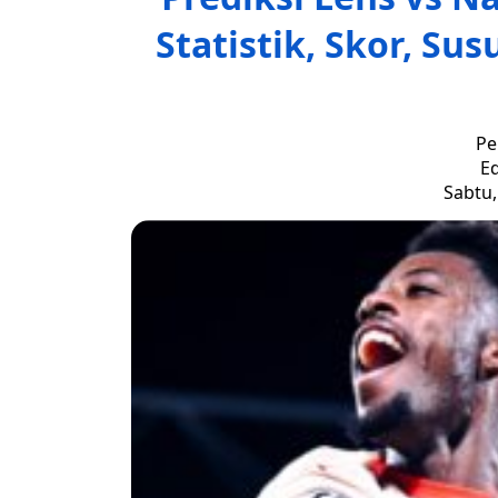
Statistik, Skor, Su
Pe
Ed
Sabtu,