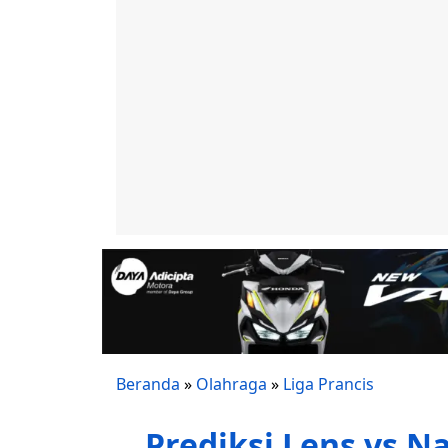
Beranda
»
Olahraga
»
Liga Prancis
Prediksi Lens vs Na