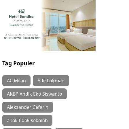
Tag Populer
AC Milan
Ade Lukman
AKBP Andik Eko Siswanto
Aleksander Ceferin
anak tidak sekolah