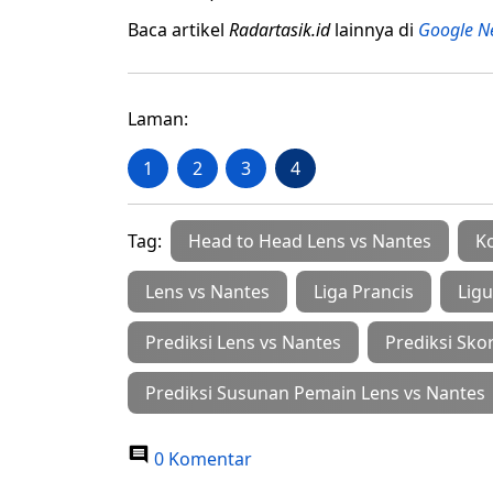
Baca artikel
Radartasik.id
lainnya di
Google N
Laman:
1
2
3
4
Tag:
Head to Head Lens vs Nantes
K
Lens vs Nantes
Liga Prancis
Ligu
Prediksi Lens vs Nantes
Prediksi Sko
Prediksi Susunan Pemain Lens vs Nantes
0 Komentar