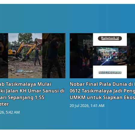
b Tasikmalaya Mulai
Nobar Final Piala Dunia di
ki Jalan KH Umar Sanusi di
0612 Tasikmalaya Jadi Pen
ari Sepanjang 1,55
UMKM untuk Siapkan Ekos
eter
20 Jul 2026, 1:41 AM
026, 5:42 AM