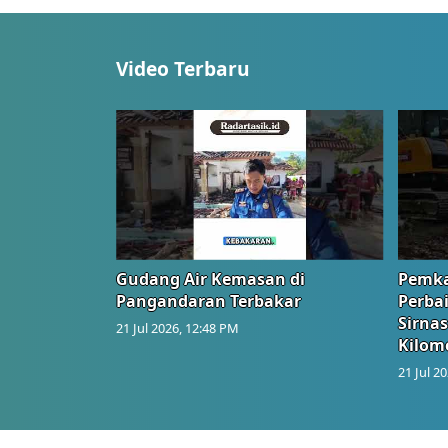
Video Terbaru
Gudang Air Kemasan di
Pemka
Pangandaran Terbakar
Perbai
Sirnas
21 Jul 2026, 12:48 PM
Kilom
21 Jul 2