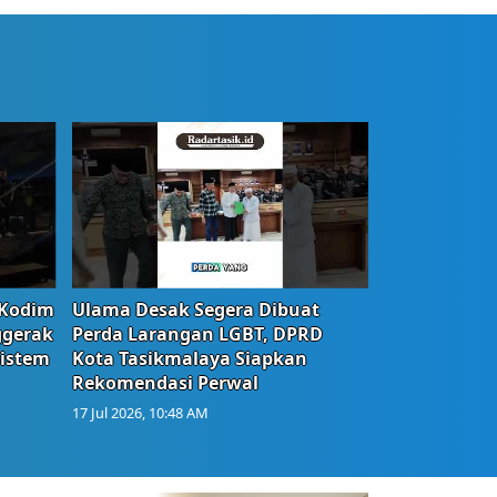
 Kodim
Ulama Desak Segera Dibuat
ggerak
Perda Larangan LGBT, DPRD
istem
Kota Tasikmalaya Siapkan
Rekomendasi Perwal
17 Jul 2026, 10:48 AM