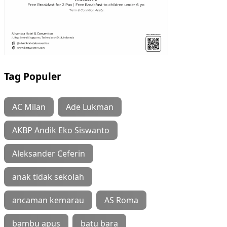
Tag Populer
AC Milan
Ade Lukman
AKBP Andik Eko Siswanto
Aleksander Ceferin
anak tidak sekolah
ancaman kemarau
AS Roma
bambu apus
batu bara