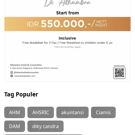
Tag Populer
AHM
AHSRIC
akuntansi
Ciamis
DAM
diky candra