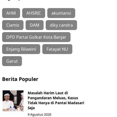
AHM
AHSRIC
akuntansi
Ciamis
DAM
diky candra
DPD Partai Golkar Kota Banjar
Enjang Bilawini
Fatayat NU
Garut
Berita Populer
Masalah Harim Laut di
Pangandaran Meluas, Kasus
Tidak Hanya di Pantai Madasari
Saja
9 Agustus 2026