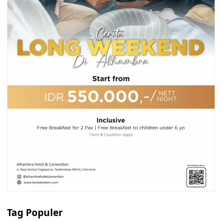
Tag Populer