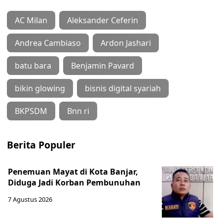
AC Milan
Aleksander Ceferin
Andrea Cambiaso
Ardon Jashari
batu bara
Benjamin Pavard
bikin glowing
bisnis digital syariah
BKPSDM
Bnn ri
Berita Populer
Penemuan Mayat di Kota Banjar,
Diduga Jadi Korban Pembunuhan
7 Agustus 2026