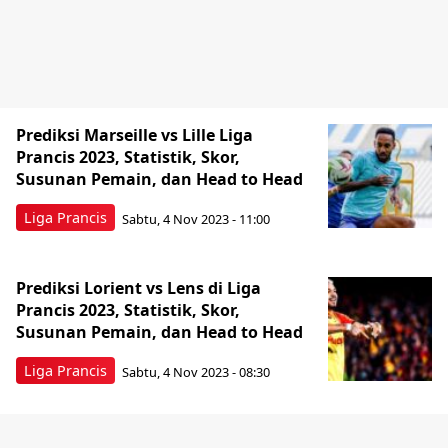
Prediksi Marseille vs Lille Liga
Prancis 2023, Statistik, Skor,
Susunan Pemain, dan Head to Head
Liga Prancis
Sabtu, 4 Nov 2023 - 11:00
Prediksi Lorient vs Lens di Liga
Prancis 2023, Statistik, Skor,
Susunan Pemain, dan Head to Head
Liga Prancis
Sabtu, 4 Nov 2023 - 08:30