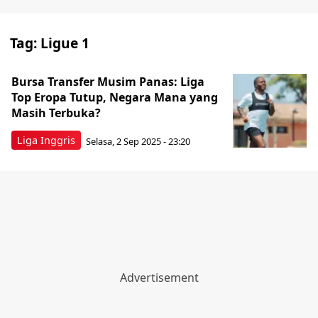
Tag:
Ligue 1
Bursa Transfer Musim Panas: Liga
Top Eropa Tutup, Negara Mana yang
Masih Terbuka?
Liga Inggris
Selasa, 2 Sep 2025 - 23:20