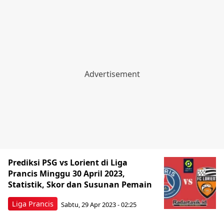
Prediksi PSG vs Lorient di Liga
Prancis Minggu 30 April 2023,
Statistik, Skor dan Susunan Pemain
Liga Prancis
Sabtu, 29 Apr 2023 - 02:25