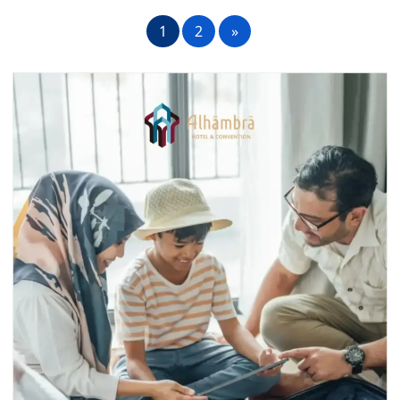
1
2
»