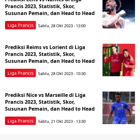
Prancis 2023, Statistik, Skor,
Susunan Pemain, dan Head to Head
Liga Prancis
Sabtu, 28 Okt 2023 - 12:00
Prediksi Reims vs Lorient di Liga
Prancis 2023, Statistik, Skor,
Susunan Pemain, dan Head to Head
Liga Prancis
Sabtu, 28 Okt 2023 - 10:30
Prediksi Nice vs Marseille di Liga
Prancis 2023, Statistik, Skor,
Susunan Pemain, dan Head to Head
Liga Prancis
Sabtu, 21 Okt 2023 - 13:30