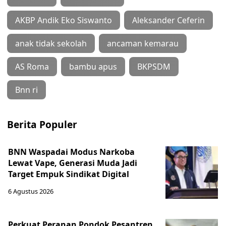
AKBP Andik Eko Siswanto
Aleksander Ceferin
anak tidak sekolah
ancaman kemarau
AS Roma
bambu apus
BKPSDM
Bnn ri
Berita Populer
BNN Waspadai Modus Narkoba
Lewat Vape, Generasi Muda Jadi
Target Empuk Sindikat Digital
6 Agustus 2026
Perkuat Peranan Pondok Pesantren