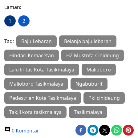
Laman:
1
2
Tag:
Baju Lebaran
Belanja baju lebaran
Hindari Kemacetan
HZ Mustofa-Cihideung
Lalu lintas Kota Tasikmalaya
Malioboro
Malioboro Tasikmalaya
Ngabuburit
Pedestrian Kota Tasikmalaya
Pkl cihideung
Takjil kota tasikmalaya
Tasikmalaya
0 Komentar