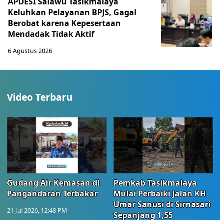
APDESI Salawu Tasikmalaya
Keluhkan Pelayanan BPJS, Gagal
Berobat karena Kepesertaan
Mendadak Tidak Aktif
6 Agustus 2026
Video Terbaru
Gudang Air Kemasan di
Pemkab Tasikmalaya
Pangandaran Terbakar
Mulai Perbaiki Jalan KH
Umar Sanusi di Sirnasari
21 Jul 2026, 12:48 PM
Sepanjang 1,55