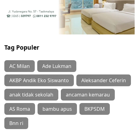
Tag Populer
AC Milan
Ade Lukman
AKBP Andik Eko Siswanto
Aleksander Ceferin
anak tidak sekolah
ancaman kemarau
AS Roma
bambu apus
BKPSDM
Bnn ri