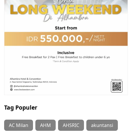
Tag Populer
AC Milan
AHM
AHSRIC
akuntansi