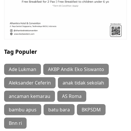
Tag Populer
Ade Lukman
AKBP Andik Eko Siswanto
Aleksander Ceferin
anak tidak sekolah
ancaman kemarau
AS Roma
bambu apus
batu bara
BKPSDM
Bnn ri