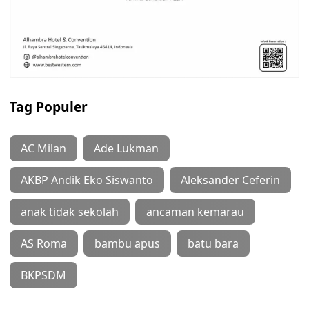
Tag Populer
AC Milan
Ade Lukman
AKBP Andik Eko Siswanto
Aleksander Ceferin
anak tidak sekolah
ancaman kemarau
AS Roma
bambu apus
batu bara
BKPSDM