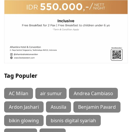
Tag Populer
AC Milan
air sumur
Andrea Cambiaso
Ardon Jashari
Asusila
Benjamin Pavard
bikin glowing
bisnis digital syariah