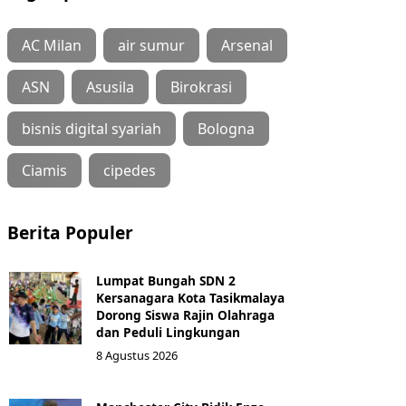
AC Milan
air sumur
Arsenal
ASN
Asusila
Birokrasi
bisnis digital syariah
Bologna
Ciamis
cipedes
Berita Populer
Lumpat Bungah SDN 2
Kersanagara Kota Tasikmalaya
Dorong Siswa Rajin Olahraga
dan Peduli Lingkungan
8 Agustus 2026