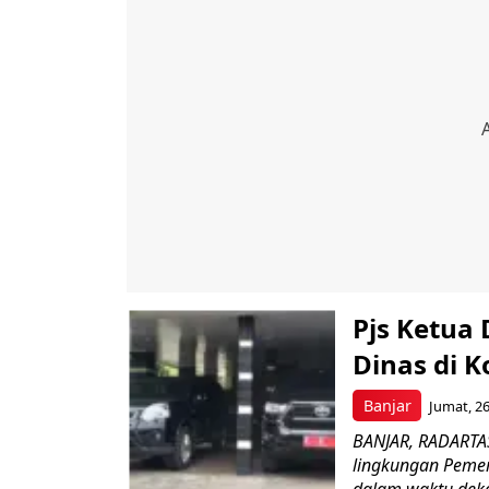
Pjs Ketua
Dinas di 
Banjar
Jumat, 26
BANJAR, RADARTAS
lingkungan Pemer
dalam waktu dekat