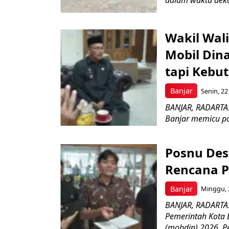
Wakil Wal
Mobil Din
tapi Kebu
Banjar
Senin, 22
BANJAR, RADARTAS
Banjar memicu pol
Posnu Des
Rencana P
Banjar
Minggu, 2
BANJAR, RADARTAS
Pemerintah Kota
(mobdin) 2026. P