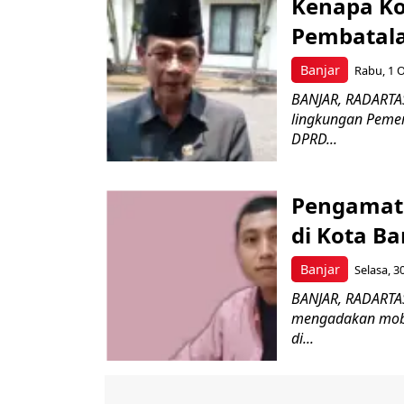
Kenapa Ko
Pembatala
Banjar
Rabu, 1 O
BANJAR, RADARTAS
lingkungan Pemer
DPRD...
Pengamat 
di Kota Ba
Banjar
Selasa, 3
BANJAR, RADARTAS
mengadakan mobil
di...