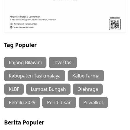
Tag Populer
Enjang Bilawini
investasi
Kabupaten Tasikmalaya
Kalbe Farma
KLBF
Lumpat Bungah
Olahraga
Pemilu 2029
Pendidikan
Pilwalkot
Berita Populer