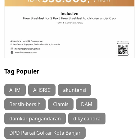
Tag Populer
AHM
AHSRIC
akuntansi
Bersih-bersih
Ciamis
DAM
damkar pangandaran
diky candra
DPD Partai Golkar Kota Banjar