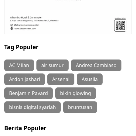
Tag Populer
AC Milan
air sumur
Andrea Cambiaso
Ardon Jashari
Arsenal
Asusila
Benjamin Pavard
bikin glowing
bisnis digital syariah
bruntusan
Berita Populer