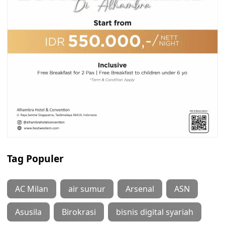
Tag Populer
AC Milan
air sumur
Arsenal
ASN
Asusila
Birokrasi
bisnis digital syariah