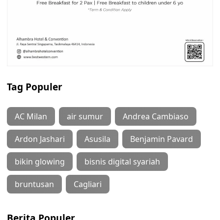
Tag Populer
AC Milan
air sumur
Andrea Cambiaso
Ardon Jashari
Asusila
Benjamin Pavard
bikin glowing
bisnis digital syariah
bruntusan
Cagliari
Berita Populer