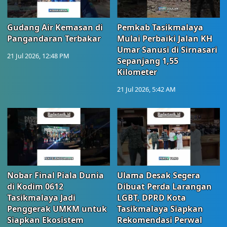
Gudang Air Kemasan di
Pemkab Tasikmalaya
Pangandaran Terbakar
Mulai Perbaiki Jalan KH
Umar Sanusi di Sirnasari
21 Jul 2026, 12:48 PM
Sepanjang 1,55
Kilometer
21 Jul 2026, 5:42 AM
Nobar Final Piala Dunia
Ulama Desak Segera
di Kodim 0612
Dibuat Perda Larangan
Tasikmalaya Jadi
LGBT, DPRD Kota
Penggerak UMKM untuk
Tasikmalaya Siapkan
Siapkan Ekosistem
Rekomendasi Perwal