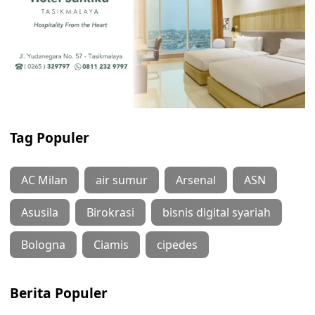
Tag Populer
AC Milan
air sumur
Arsenal
ASN
Asusila
Birokrasi
bisnis digital syariah
Bologna
Ciamis
cipedes
Berita Populer