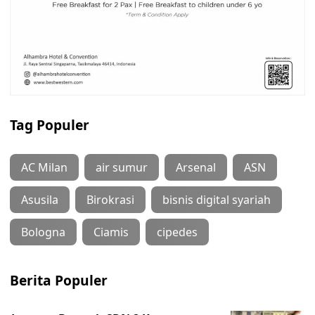
Tag Populer
AC Milan
air sumur
Arsenal
ASN
Asusila
Birokrasi
bisnis digital syariah
Bologna
Ciamis
cipedes
Berita Populer