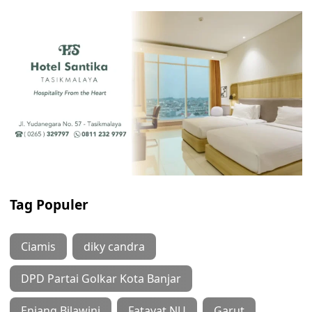
Tag Populer
Ciamis
diky candra
DPD Partai Golkar Kota Banjar
Enjang Bilawini
Fatayat NU
Garut