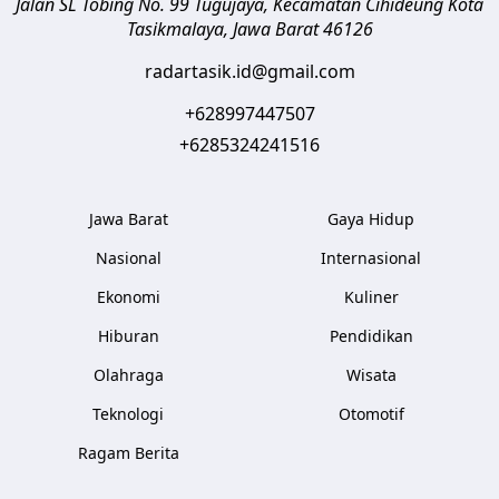
Jalan SL Tobing No. 99 Tugujaya, Kecamatan Cihideung
Kota
Tasikmalaya
,
Jawa Barat
46126
radartasik.id@gmail.com
+628997447507
+6285324241516
Jawa Barat
Gaya Hidup
Nasional
Internasional
Ekonomi
Kuliner
Hiburan
Pendidikan
Olahraga
Wisata
Teknologi
Otomotif
Ragam Berita