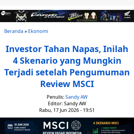
Beranda
»
Ekonomi
Investor Tahan Napas, Inilah
4 Skenario yang Mungkin
Terjadi setelah Pengumuman
Review MSCI
Penulis:
Sandy AW
Editor: Sandy AW
Rabu, 17 Jun 2026 - 19:51