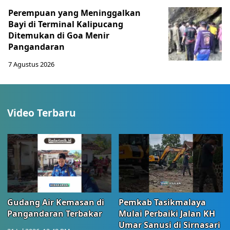
Perempuan yang Meninggalkan
Bayi di Terminal Kalipucang
Ditemukan di Goa Menir
Pangandaran
7 Agustus 2026
Video Terbaru
Gudang Air Kemasan di
Pemkab Tasikmalaya
Pangandaran Terbakar
Mulai Perbaiki Jalan KH
Umar Sanusi di Sirnasari