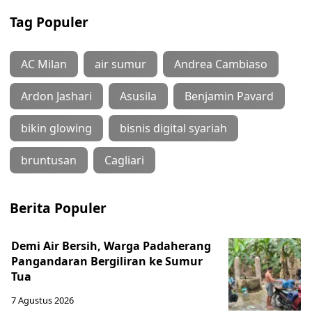
Tag Populer
AC Milan
air sumur
Andrea Cambiaso
Ardon Jashari
Asusila
Benjamin Pavard
bikin glowing
bisnis digital syariah
bruntusan
Cagliari
Berita Populer
Demi Air Bersih, Warga Padaherang
Pangandaran Bergiliran ke Sumur
Tua
7 Agustus 2026