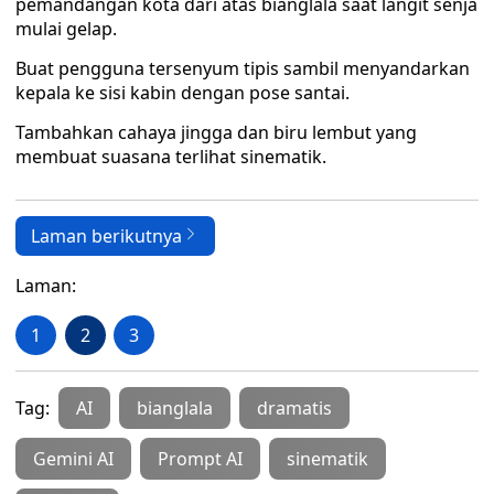
pemandangan kota dari atas bianglala saat langit senja
mulai gelap.
Buat pengguna tersenyum tipis sambil menyandarkan
kepala ke sisi kabin dengan pose santai.
Tambahkan cahaya jingga dan biru lembut yang
membuat suasana terlihat sinematik.
Laman berikutnya
Laman:
1
2
3
Tag:
AI
bianglala
dramatis
Gemini AI
Prompt AI
sinematik