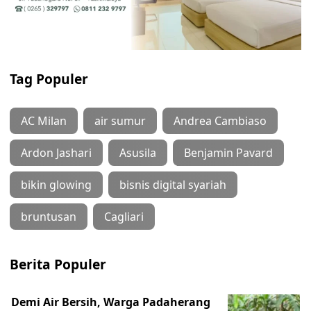
Tag Populer
AC Milan
air sumur
Andrea Cambiaso
Ardon Jashari
Asusila
Benjamin Pavard
bikin glowing
bisnis digital syariah
bruntusan
Cagliari
Berita Populer
Demi Air Bersih, Warga Padaherang