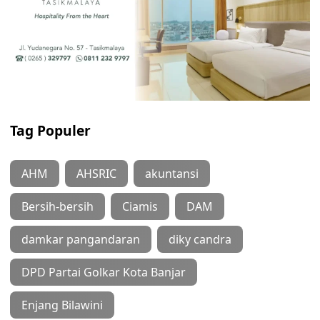
Tag Populer
AHM
AHSRIC
akuntansi
Bersih-bersih
Ciamis
DAM
damkar pangandaran
diky candra
DPD Partai Golkar Kota Banjar
Enjang Bilawini