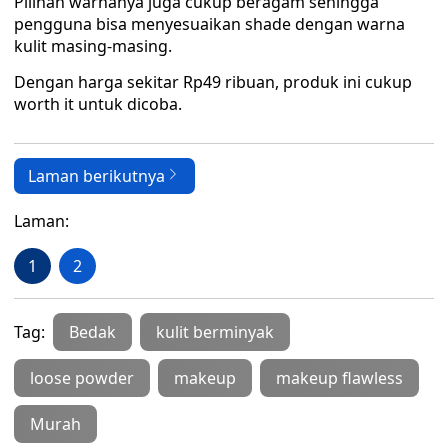
Pilihan warnanya juga cukup beragam sehingga
pengguna bisa menyesuaikan shade dengan warna
kulit masing-masing.
Dengan harga sekitar Rp49 ribuan, produk ini cukup
worth it untuk dicoba.
Laman berikutnya
Laman:
1
2
Tag:
Bedak
kulit berminyak
loose powder
makeup
makeup flawless
Murah