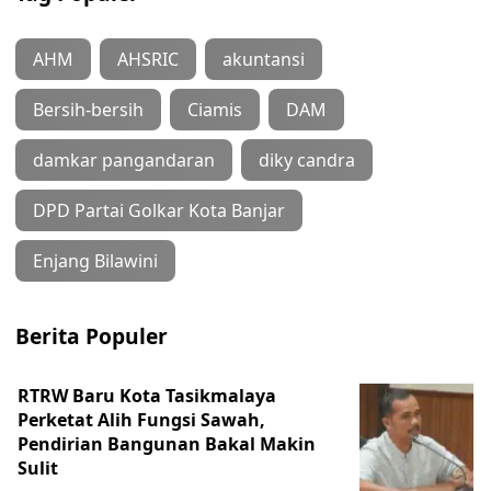
AHM
AHSRIC
akuntansi
Bersih-bersih
Ciamis
DAM
damkar pangandaran
diky candra
DPD Partai Golkar Kota Banjar
Enjang Bilawini
Berita Populer
RTRW Baru Kota Tasikmalaya
Perketat Alih Fungsi Sawah,
Pendirian Bangunan Bakal Makin
Sulit