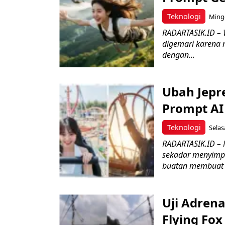
Teknologi
Mingg
RADARTASIK.ID – W
digemari karena 
dengan...
Ubah Jepre
Prompt AI
Teknologi
Selas
RADARTASIK.ID – 
sekadar menyimp
buatan membuat p
Uji Adren
Flying Fo