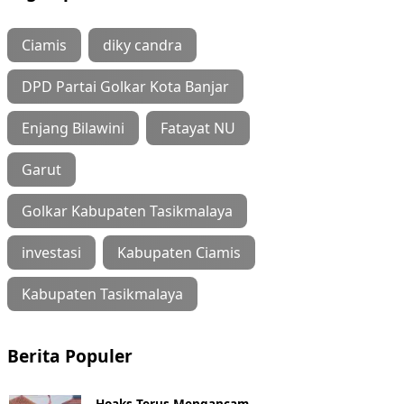
Ciamis
diky candra
DPD Partai Golkar Kota Banjar
Enjang Bilawini
Fatayat NU
Garut
Golkar Kabupaten Tasikmalaya
investasi
Kabupaten Ciamis
Kabupaten Tasikmalaya
Berita Populer
Hoaks Terus Mengancam,