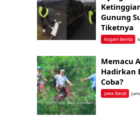
Ketinggian
Gunung Su
Tiketnya
Ragam Berita
M
Memacu Ad
Hadirkan 
Coba?
Jawa Barat
Juma