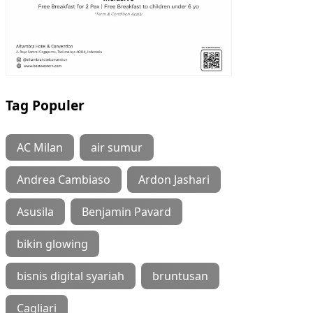
Tag Populer
AC Milan
air sumur
Andrea Cambiaso
Ardon Jashari
Asusila
Benjamin Pavard
bikin glowing
bisnis digital syariah
bruntusan
Cagliari