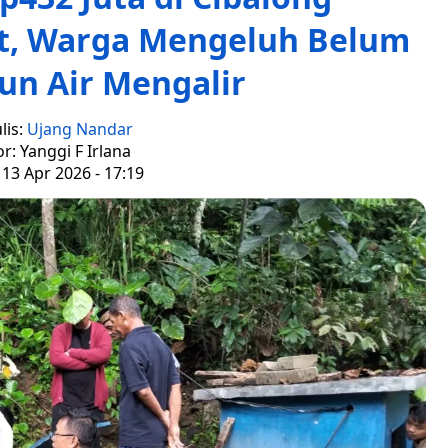
ot, Warga Mengeluh Belum
un Air Mengalir
lis:
Ujang Nandar
or: Yanggi F Irlana
 13 Apr 2026 - 17:19