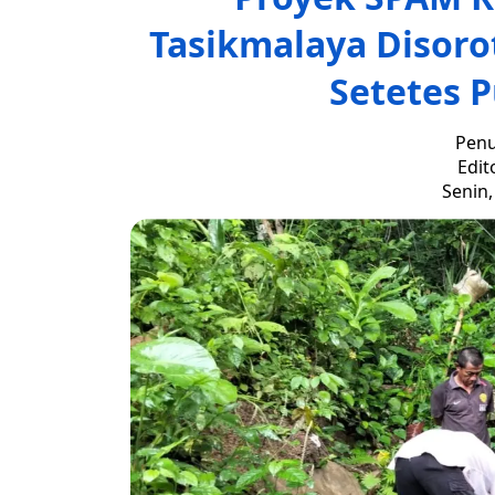
Tasikmalaya Disor
Setetes P
Penu
Edit
Senin,