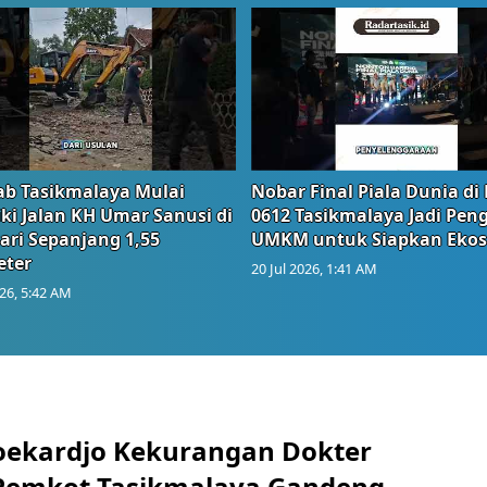
b Tasikmalaya Mulai
Nobar Final Piala Dunia di
ki Jalan KH Umar Sanusi di
0612 Tasikmalaya Jadi Pen
ari Sepanjang 1,55
UMKM untuk Siapkan Ekos
eter
20 Jul 2026, 1:41 AM
026, 5:42 AM
oekardjo Kekurangan Dokter
, Pemkot Tasikmalaya Gandeng