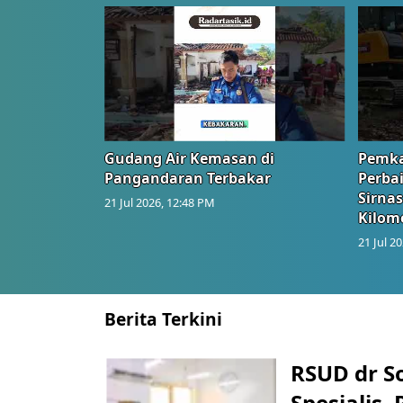
Gudang Air Kemasan di
Pemka
Pangandaran Terbakar
Perbai
Sirnas
21 Jul 2026, 12:48 PM
Kilom
21 Jul 2
Berita Terkini
RSUD dr S
Spesialis