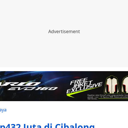
aya
432 Juta di Cibalong