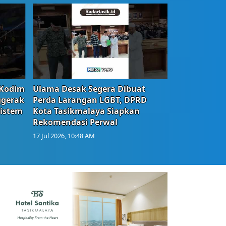
 Kodim
Ulama Desak Segera Dibuat
ggerak
Perda Larangan LGBT, DPRD
istem
Kota Tasikmalaya Siapkan
Rekomendasi Perwal
17 Jul 2026, 10:48 AM