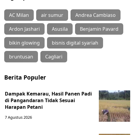
AC Milan
air sumur
Andrea Cambiaso
Ardon Jashari
Asusila
Benjamin Pavard
bikin glowing
bisnis digital syariah
bruntusan
Cagliari
Berita Populer
Dampak Kemarau, Hasil Panen Padi
di Pangandaran Tidak Sesuai
Harapan Petani
7 Agustus 2026