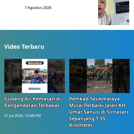
7 Agustus 2026
Video Terbaru
Gudang Air Kemasan di
Pemkab Tasikmalaya
Pangandaran Terbakar
Mulai Perbaiki Jalan KH
Umar Sanusi di Sirnasari
21 Jul 2026, 12:48 PM
Sepanjang 1,55
Kilometer