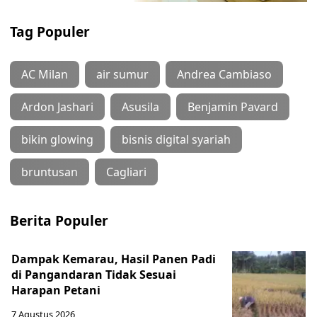
Tag Populer
AC Milan
air sumur
Andrea Cambiaso
Ardon Jashari
Asusila
Benjamin Pavard
bikin glowing
bisnis digital syariah
bruntusan
Cagliari
Berita Populer
Dampak Kemarau, Hasil Panen Padi
di Pangandaran Tidak Sesuai
Harapan Petani
7 Agustus 2026