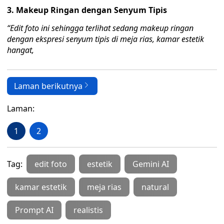
3. Makeup Ringan dengan Senyum Tipis
“Edit foto ini sehingga terlihat sedang makeup ringan
dengan ekspresi senyum tipis di meja rias, kamar estetik
hangat,
Laman berikutnya
Laman:
1
2
Tag:
edit foto
estetik
Gemini AI
kamar estetik
meja rias
natural
Prompt AI
realistis