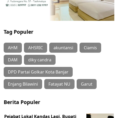
Tag Populer
AHM
AHSRIC
akuntansi
Ciamis
DAM
diky candra
DPD Partai Golkar Kota Banjar
Enjang Bilawini
Fatayat NU
Garut
Berita Populer
Pejabat Lokal Kandas Lagi, Bupati