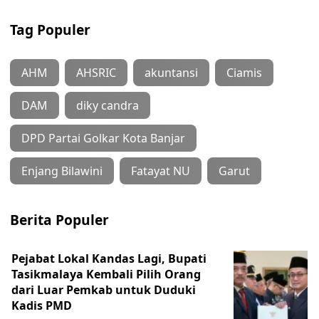
Tag Populer
AHM
AHSRIC
akuntansi
Ciamis
DAM
diky candra
DPD Partai Golkar Kota Banjar
Enjang Bilawini
Fatayat NU
Garut
Berita Populer
Pejabat Lokal Kandas Lagi, Bupati
Tasikmalaya Kembali Pilih Orang
dari Luar Pemkab untuk Duduki
Kadis PMD