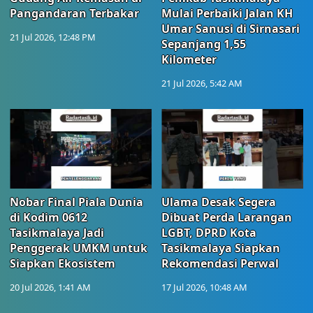
Pangandaran Terbakar
Mulai Perbaiki Jalan KH
Umar Sanusi di Sirnasari
21 Jul 2026, 12:48 PM
Sepanjang 1,55
Kilometer
21 Jul 2026, 5:42 AM
Nobar Final Piala Dunia
Ulama Desak Segera
di Kodim 0612
Dibuat Perda Larangan
Tasikmalaya Jadi
LGBT, DPRD Kota
Penggerak UMKM untuk
Tasikmalaya Siapkan
Siapkan Ekosistem
Rekomendasi Perwal
20 Jul 2026, 1:41 AM
17 Jul 2026, 10:48 AM