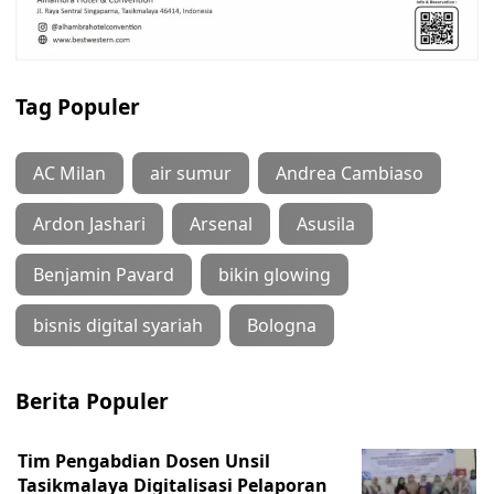
Tag Populer
AC Milan
air sumur
Andrea Cambiaso
Ardon Jashari
Arsenal
Asusila
Benjamin Pavard
bikin glowing
bisnis digital syariah
Bologna
Berita Populer
Tim Pengabdian Dosen Unsil
Tasikmalaya Digitalisasi Pelaporan