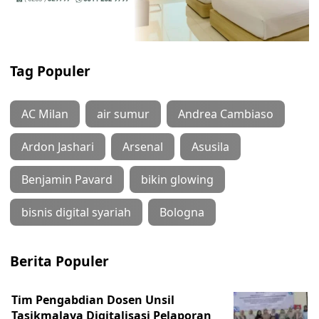
Tag Populer
AC Milan
air sumur
Andrea Cambiaso
Ardon Jashari
Arsenal
Asusila
Benjamin Pavard
bikin glowing
bisnis digital syariah
Bologna
Berita Populer
Tim Pengabdian Dosen Unsil
Tasikmalaya Digitalisasi Pelaporan