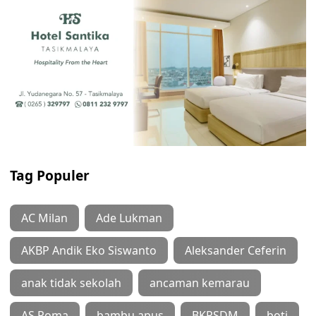
Tag Populer
AC Milan
Ade Lukman
AKBP Andik Eko Siswanto
Aleksander Ceferin
anak tidak sekolah
ancaman kemarau
AS Roma
bambu apus
BKPSDM
boti