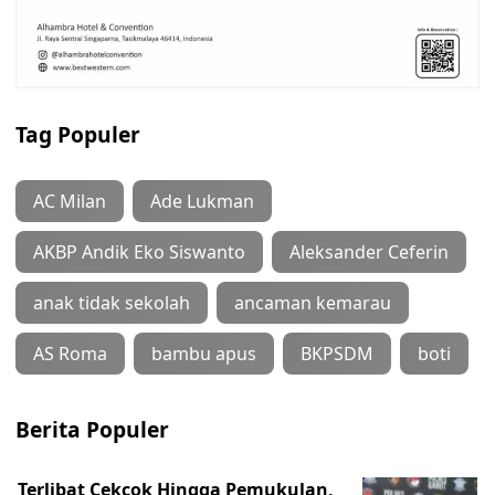
Tag Populer
AC Milan
Ade Lukman
AKBP Andik Eko Siswanto
Aleksander Ceferin
anak tidak sekolah
ancaman kemarau
AS Roma
bambu apus
BKPSDM
boti
Berita Populer
Terlibat Cekcok Hingga Pemukulan,