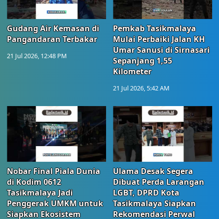
Gudang Air Kemasan di
Pemkab Tasikmalaya
Pangandaran Terbakar
Mulai Perbaiki Jalan KH
Umar Sanusi di Sirnasari
21 Jul 2026, 12:48 PM
Sepanjang 1,55
Kilometer
21 Jul 2026, 5:42 AM
Nobar Final Piala Dunia
Ulama Desak Segera
di Kodim 0612
Dibuat Perda Larangan
Tasikmalaya Jadi
LGBT, DPRD Kota
Penggerak UMKM untuk
Tasikmalaya Siapkan
Siapkan Ekosistem
Rekomendasi Perwal