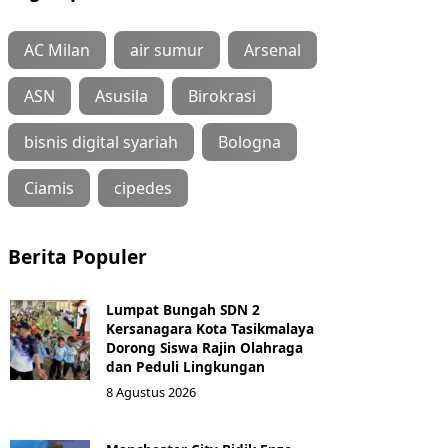
AC Milan
air sumur
Arsenal
ASN
Asusila
Birokrasi
bisnis digital syariah
Bologna
Ciamis
cipedes
Berita Populer
Lumpat Bungah SDN 2
Kersanagara Kota Tasikmalaya
Dorong Siswa Rajin Olahraga
dan Peduli Lingkungan
8 Agustus 2026