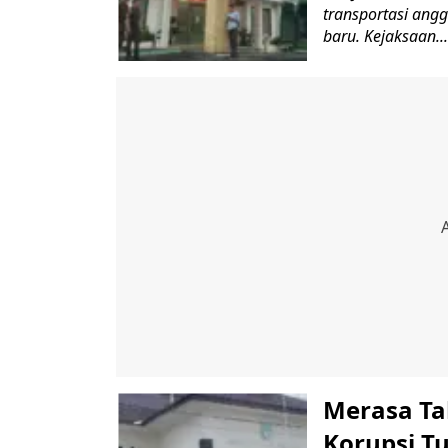
transportasi ang
baru. Kejaksaan...
Merasa Ta
Korupsi T