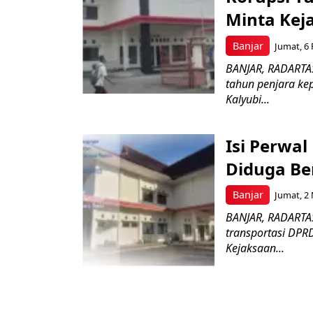
Minta Keja
Banjar
Jumat, 6 
BANJAR, RADARTA
tahun penjara k
Kalyubi...
Isi Perwa
Diduga B
Banjar
Jumat, 2 
BANJAR, RADARTAS
transportasi DPRD
Kejaksaan...